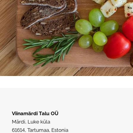
Viinamärdi Talu
OÜ
Märdi, Luke küla
61614, Tartumaa, Estonia