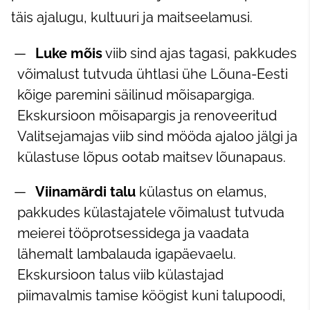
täis ajalugu, kultuuri ja maitseelamusi.
Luke mõis
viib sind ajas tagasi, pakkudes
võimalust tutvuda ühtlasi ühe Lõuna-Eesti
kõige paremini säilinud mõisapargiga.
Ekskursioon mõisapargis ja renoveeritud
Valitsejamajas viib sind mööda ajaloo jälgi ja
külastuse lõpus ootab maitsev lõunapaus.
Viinamärdi talu
külastus on elamus,
pakkudes külastajatele võimalust tutvuda
meierei tööprotsessidega ja vaadata
lähemalt lambalauda igapäevaelu.
Ekskursioon talus viib külastajad
piimavalmis tamise köögist kuni talupoodi,