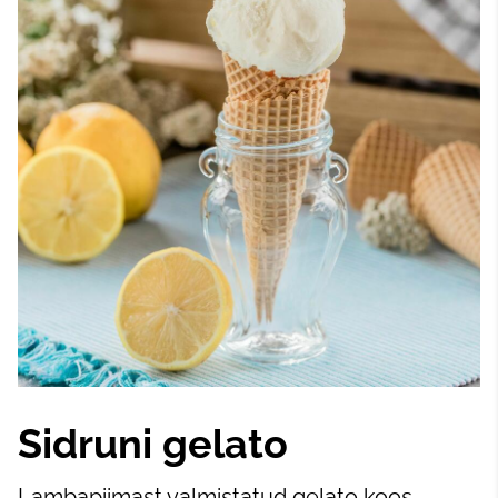
Sidruni gelato
Lambapiimast valmistatud gelato koos