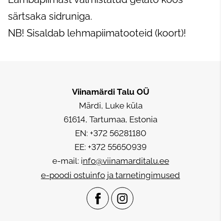
särtsaka sidruniga.
NB! Sisaldab lehmapiimatooteid (koort)!
Viinamärdi Talu
OÜ
Märdi, Luke küla
61614, Tartumaa, Estonia
EN: +372 56281180
EE: +372 55650939
e-mail: i
nfo@viinamarditalu.ee
e-poodi ostuinfo ja tarnetingimused