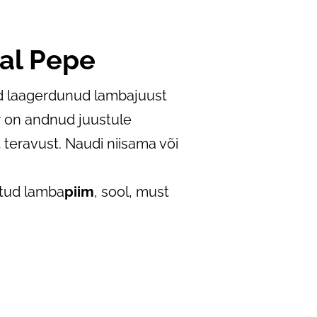
 al Pepe
 laagerdunud lambajuust
r on andnud juustule
eravust. Naudi niisama või
itud lamba
piim
, sool, must