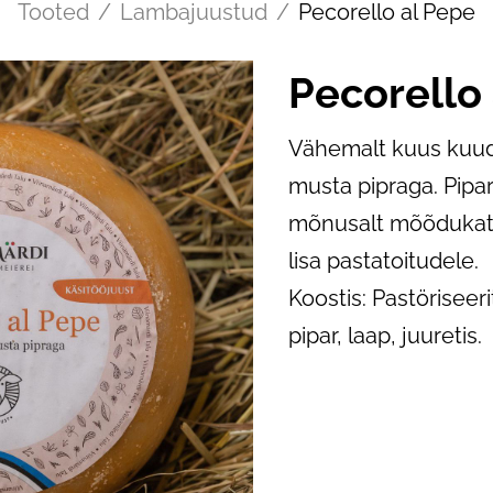
Tooted
/
Lambajuustud
/
Pecorello al Pepe
Pecorello
Vähemalt kuus kuud
musta pipraga. Pipa
mõnusalt mõõdukat t
lisa pastatoitudele.
Koostis: Pastöriseer
pipar, laap, juuretis.