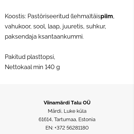
Koostis: Pastöriseeritud (lehma)täis
piim
,
vahukoor, sool, laap, juuretis, suhkur,
paksendaja ksantaankummi.
Pakitud plasttopsi,
Nettokaal min 140 g
Viinamärdi Talu
OÜ
Märdi, Luke küla
61614, Tartumaa, Estonia
EN: +372 56281180