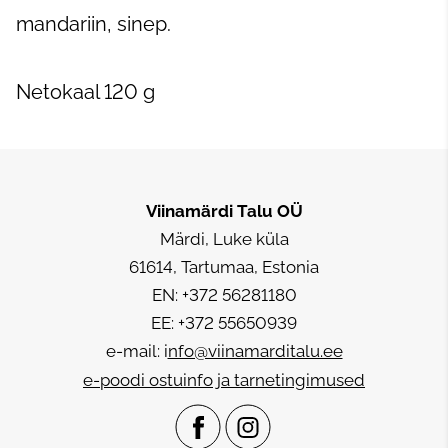
mandariin, sinep.
Netokaal 120 g
Viinamärdi Talu
OÜ
Märdi, Luke küla
61614, Tartumaa, Estonia
EN: +372 56281180
EE: +372 55650939
e-mail: i
nfo@viinamarditalu.ee
e-poodi ostuinfo ja tarnetingimused